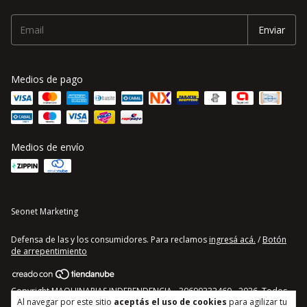
Medios de pago
Medios de envío
Seonet Marketing
Defensa de las y los consumidores. Para reclamos
ingresá acá.
/
Botón
de arrepentimiento
Copyright MAQUINARIAS INDEPENDENCIA - 30690232460 - 2026. Todos
Al navegar por este sitio
aceptás el uso de cookies
para agilizar tu
los derechos reservados.