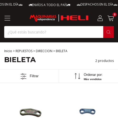
 EN EL DÍA🛻
🛻DESPACHOS EN EL DÍA🛻
🚛ENVÍOS A TODO EL PAÍS🚛
0
Inicio
>
REPUESTOS
>
DIRECCION
>
BIELETA
BIELETA
2 productos
Ordenar por:
Filtrar
Más vendidos