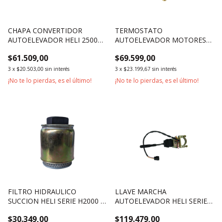
CHAPA CONVERTIDOR
TERMOSTATO
AUTOELEVADOR HELI 2500KG
AUTOELEVADOR MOTORES
3500KG 1800KG
HELI HJ493 ISUZU 4JB1
$61.509,00
$69.599,00
3
x
$20.503,00
sin interés
3
x
$23.199,67
sin interés
¡No te lo pierdas, es el último!
¡No te lo pierdas, es el último!
FILTRO HIDRAULICO
LLAVE MARCHA
SUCCION HELI SERIE H2000 Y
AUTOELEVADOR HELI SERIE
H3 1800KG 2500KG 3500KG
H2000 2500KG 1800KG
$30.349,00
$119.479,00