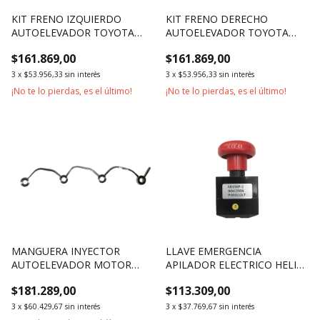
KIT FRENO IZQUIERDO
KIT FRENO DERECHO
AUTOELEVADOR TOYOTA
AUTOELEVADOR TOYOTA
SERIES 6 A 8 2500KG 3000KG
SERIES 6 A 8 2500KG 3000KG
$161.869,00
$161.869,00
3
x
$53.956,33
sin interés
3
x
$53.956,33
sin interés
¡No te lo pierdas, es el último!
¡No te lo pierdas, es el último!
MANGUERA INYECTOR
LLAVE EMERGENCIA
AUTOELEVADOR MOTOR
APILADOR ELECTRICO HELI
ISUZU 4JG2
CDD16 APILADOR
$181.289,00
$113.309,00
SEMIELECTRICO CBS15J
CBS20J
3
x
$60.429,67
sin interés
3
x
$37.769,67
sin interés