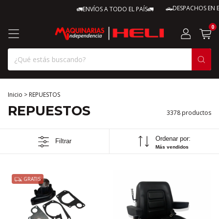
🛻DESPACHOS EN EL DÍA
🚛ENVÍOS A TODO EL PAÍS🚛
0
Inicio
>
REPUESTOS
REPUESTOS
3378 productos
Ordenar por:
Filtrar
Más vendidos
GRATIS