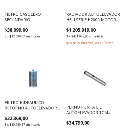
FILTRO GASOLERO
RADIADOR AUTOELEVADOR
SECUNDARIO
HELI SERIE H2000 MOTOR
AUTOELEVADOR MOTOR
C240 2500KG 3000KG
$38.099,00
$1.205.919,00
XINCHAI 490
3
x
$12.699,67
sin interés
3
x
$401.973,00
sin interés
¡No te lo pierdas, es el último!
FILTRO HIDRAULICO
PERNO PUNTA EJE
RETORNO AUTOELEVADOR
AUTOELEVADOR TCM
HELI 1800KG 2500KG 3500KG
$32.369,00
1500KG 1800KG 25X184mm
$34.799,00
3
x
$10.789,67
sin interés