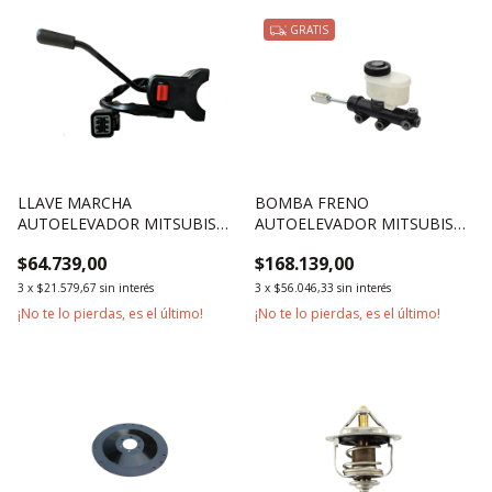
GRATIS
LLAVE MARCHA
BOMBA FRENO
AUTOELEVADOR MITSUBISHI
AUTOELEVADOR MITSUBISHI
SERIE F18B 2500KG 3500KG
3500KG 2500KG
$64.739,00
$168.139,00
3
x
$21.579,67
sin interés
3
x
$56.046,33
sin interés
¡No te lo pierdas, es el último!
¡No te lo pierdas, es el último!