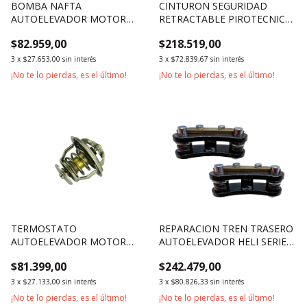
BOMBA NAFTA
CINTURON SEGURIDAD
AUTOELEVADOR MOTOR
RETRACTABLE PIROTECNICO
NISSAN K15 K21 K25
SWITCH
$82.959,00
$218.519,00
3
x
$27.653,00
sin interés
3
x
$72.839,67
sin interés
¡No te lo pierdas, es el último!
¡No te lo pierdas, es el último!
TERMOSTATO
REPARACION TREN TRASERO
AUTOELEVADOR MOTOR
AUTOELEVADOR HELI SERIE
NISSAN H15 H20-2 H25 K15
H2000 2500KG 3500KG
$81.399,00
$242.479,00
K21 K25
3
x
$27.133,00
sin interés
3
x
$80.826,33
sin interés
¡No te lo pierdas, es el último!
¡No te lo pierdas, es el último!