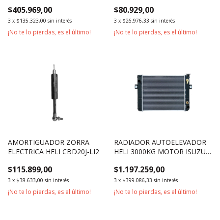
CBD20 CBD30 CDD14 CDD16
TOYOTA 4Y 5J SERIES 7 Y 8
$405.969,00
$80.929,00
3
x
$135.323,00
sin interés
3
x
$26.976,33
sin interés
¡No te lo pierdas, es el último!
¡No te lo pierdas, es el último!
AMORTIGUADOR ZORRA
RADIADOR AUTOELEVADOR
ELECTRICA HELI CBD20J-LI2
HELI 3000KG MOTOR ISUZU
C240
$115.899,00
$1.197.259,00
3
x
$38.633,00
sin interés
3
x
$399.086,33
sin interés
¡No te lo pierdas, es el último!
¡No te lo pierdas, es el último!