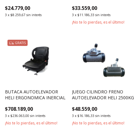
MITSUBISHI S4S
AUTOELEVADOR MOTOR
$24.779,00
$33.559,00
XINCHAI 4D27G31
3
x
$8.259,67
sin interés
3
x
$11.186,33
sin interés
¡No te lo pierdas, es el último!
GRATIS
BUTACA AUTOELEVADOR
JUEGO CILINDRO FRENO
HELI ERGONOMICA INERCIAL
AUTOELEVADOR HELI 2500KG
$708.189,00
$48.559,00
3
x
$236.063,00
sin interés
3
x
$16.186,33
sin interés
¡No te lo pierdas, es el último!
¡No te lo pierdas, es el último!