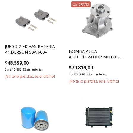
GRATIS
JUEGO 2 FICHAS BATERIA
BOMBA AGUA
ANDERSON 50A 600V
AUTOELEVADOR MOTOR
$48.559,00
TOYOTA 1DZ 2Z 3Z SERIES 7
$70.819,00
Y 8
3
x
$16.186,33
sin interés
3
x
$23.606,33
sin interés
¡No te lo pierdas, es el último!
¡No te lo pierdas, es el último!