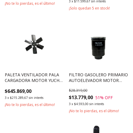
3
x
$11.599,67
sin interés
¡No te lo pierdas, es el último!
¡Solo quedan
5
en stock!
PALETA VENTILADOR PALA
FILTRO GASOLERO PRIMARIO
CARGADORA MOTOR YUCHAI
AUTOELEVADOR MOTOR
YC6B125
MITSUBISHI S6S
$645.869,00
$28.319,00
$13.779,00
51
% OFF
3
x
$215.289,67
sin interés
3
x
$4.593,00
sin interés
¡No te lo pierdas, es el último!
¡No te lo pierdas, es el último!