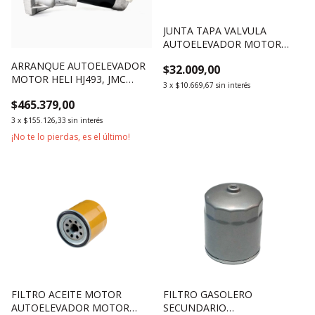
JUNTA TAPA VALVULA
AUTOELEVADOR MOTOR
XINCHAI 490 4D35G 4D27T31
ARRANQUE AUTOELEVADOR
$32.009,00
4D35ZG31 CONCAVA
MOTOR HELI HJ493, JMC
ONDULADA
3
x
$10.669,67
sin interés
JX493G, ISUZU 4JB1, XINCHAI
$465.379,00
498 4D27G31 C490BPG
3
x
$155.126,33
sin interés
¡No te lo pierdas, es el último!
FILTRO ACEITE MOTOR
FILTRO GASOLERO
AUTOELEVADOR MOTOR
SECUNDARIO