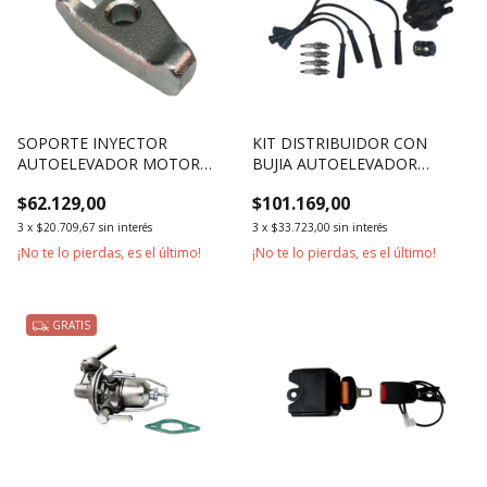
SOPORTE INYECTOR
KIT DISTRIBUIDOR CON
AUTOELEVADOR MOTOR
BUJIA AUTOELEVADOR
XINCHAI A490B
MOTOR NISSAN K15 K21 K25
$62.129,00
$101.169,00
3
x
$20.709,67
sin interés
3
x
$33.723,00
sin interés
¡No te lo pierdas, es el último!
¡No te lo pierdas, es el último!
GRATIS