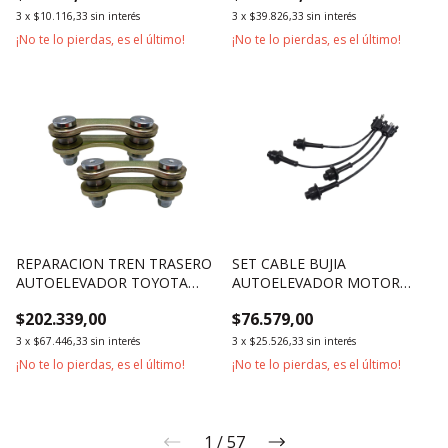
3
x
$10.116,33
sin interés
3
x
$39.826,33
sin interés
¡No te lo pierdas, es el último!
¡No te lo pierdas, es el último!
REPARACION TREN TRASERO
SET CABLE BUJIA
AUTOELEVADOR TOYOTA
AUTOELEVADOR MOTOR
SERIES 7 Y 8 1800KG 2500KG
TOYOTA 4Y 5K SERIES 6 A 8
$202.339,00
$76.579,00
3000KG
3
x
$67.446,33
sin interés
3
x
$25.526,33
sin interés
¡No te lo pierdas, es el último!
¡No te lo pierdas, es el último!
1
/
57