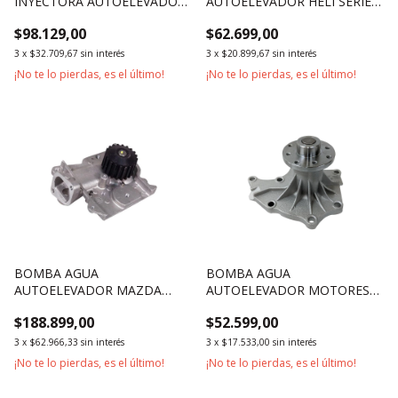
INYECTORA AUTOELEVADOR
AUTOELEVADOR HELI SERIE
MOTOR XINCHAI 490BPG
H2000 2500KG 3500KG
$98.129,00
$62.699,00
495BPG 498BPG
1800KG
3
x
$32.709,67
sin interés
3
x
$20.899,67
sin interés
¡No te lo pierdas, es el último!
¡No te lo pierdas, es el último!
BOMBA AGUA
BOMBA AGUA
AUTOELEVADOR MAZDA
AUTOELEVADOR MOTORES
MOTOR FE 2.0
HELI HJ493, JMC JX493, ISUZU
$188.899,00
$52.599,00
4JB1
3
x
$62.966,33
sin interés
3
x
$17.533,00
sin interés
¡No te lo pierdas, es el último!
¡No te lo pierdas, es el último!