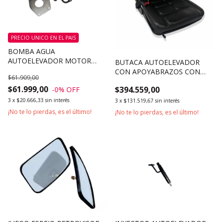
PRECIO UNICO EN EL PAIS
BOMBA AGUA
AUTOELEVADOR MOTOR
BUTACA AUTOELEVADOR
XINCHAI 490
CON APOYABRAZOS CON
$61.909,00
CINTURON
$61.999,00
$394.559,00
-0
% OFF
3
x
$20.666,33
sin interés
3
x
$131.519,67
sin interés
¡No te lo pierdas, es el último!
¡No te lo pierdas, es el último!