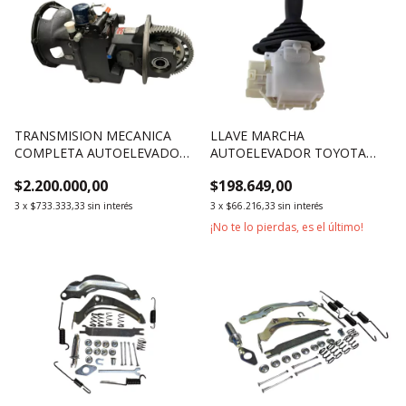
TRANSMISION MECANICA
LLAVE MARCHA
COMPLETA AUTOELEVADOR
AUTOELEVADOR TOYOTA
HELI SERIE A 2500KG 3000KG
SERIE 8 1800KG 2500KG
$2.200.000,00
$198.649,00
3500KG
3000KG
3
x
$733.333,33
sin interés
3
x
$66.216,33
sin interés
¡No te lo pierdas, es el último!