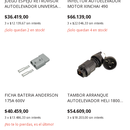
JUEGO ESPEJO RETROVISOR
INYECTOR AUTOELEVADOR
AUTOELEVADOR UNIVERSAL
MOTOR XINCHAI 490
137x232mm
$36.419,00
$66.139,00
3
x
$12.139,67
sin interés
3
x
$22.046,33
sin interés
¡Solo quedan
2
en stock!
¡Solo quedan
4
en stock!
FICHA BATERIA ANDERSON
TAMBOR ARRANQUE
175A 600V
AUTOELEVADOR HELI 1800KG
2500KG 3000KG
$40.459,00
$54.609,00
3
x
$13.486,33
sin interés
3
x
$18.203,00
sin interés
¡No te lo pierdas, es el último!