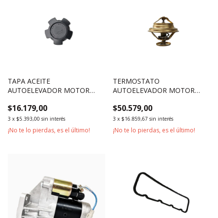
TAPA ACEITE
TERMOSTATO
AUTOELEVADOR MOTOR
AUTOELEVADOR MOTOR
XINCHAI 490BPG A490BPG
XINCHAI 490 495 498
$16.179,00
$50.579,00
C490BPG NB485BPG
4D27G31
NC485BPG
3
x
$5.393,00
sin interés
3
x
$16.859,67
sin interés
¡No te lo pierdas, es el último!
¡No te lo pierdas, es el último!