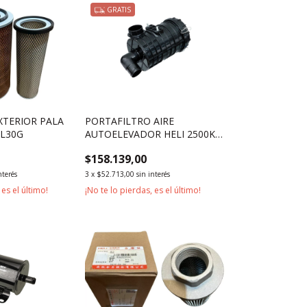
GRATIS
EXTERIOR PALA
PORTAFILTRO AIRE
L30G
AUTOELEVADOR HELI 2500KG
3000KG
$158.139,00
nterés
3
x
$52.713,00
sin interés
 es el último!
¡No te lo pierdas, es el último!