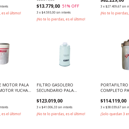
$13.779,00
51
% OFF
interés
3
x
$27.409,67
sin i
3
x
$4.593,00
sin interés
 es el último!
¡No te lo pierdas,
¡No te lo pierdas, es el último!
TE MOTOR PALA
FILTRO GASOLERO
PORTAFILTRO
MOTOR YUCHAI
SECUNDARIO PALA
COMPLETO P
CARGADORA MOTOR YUCHAI
CARGADORA 
$123.019,00
$114.119,00
YC6B125
QUANCHAI 4J
interés
3
x
$41.006,33
sin interés
3
x
$38.039,67
sin i
 es el último!
¡No te lo pierdas, es el último!
¡Solo quedan
3
en