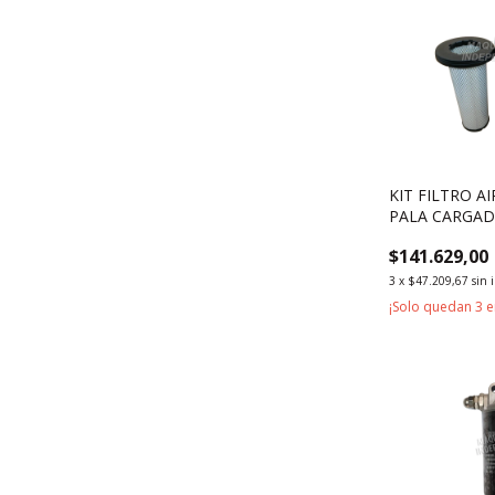
KIT FILTRO 
PALA CARGAD
HL933II-CU
$141.629,00
3
x
$47.209,67
sin 
¡Solo quedan
3
e