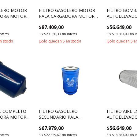
OLERO MOTOR
FILTRO GASOLERO MOTOR
FILTRO BOMB
DORA MOTOR
PALA CARGADORA MOTOR
AUTOELEVAD
G95E221
WEICHAI WD10G220E21
XINCHAI NC4
$87.409,00
$56.649,00
interés
3
x
$29.136,33
sin interés
3
x
$18.883,00
sin i
n stock!
¡Solo quedan
5
en stock!
¡Solo quedan
5
en
TE COMPLETO
FILTRO GASOLERO
FILTRO AIRE 
DORA MOTOR
SECUNDARIO PALA
AUTOELEVAD
L68
CARGADORA MOTOR WEICHAI
4500KG 5000K
$67.979,00
$56.649,00
DEUTZ TD226B
interés
3
x
$22.659,67
sin interés
3
x
$18.883,00
sin i