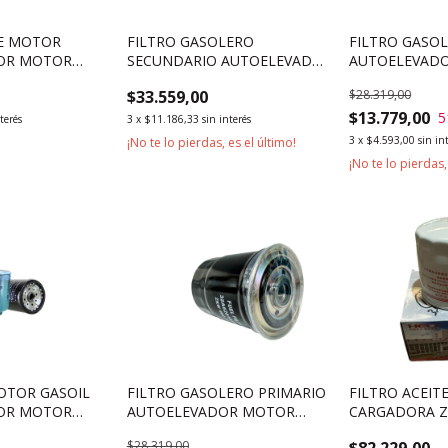
TE MOTOR
FILTRO GASOLERO
FILTRO GASO
OR MOTOR
SECUNDARIO AUTOELEVADOR
AUTOELEVAD
4S
MOTOR XINCHAI 4D27G31
MITSUBISHI S
$33.559,00
$28.319,00
$13.779,00
5
nterés
3
x
$11.186,33
sin interés
3
x
$4.593,00
sin in
¡No te lo pierdas, es el último!
¡No te lo pierdas,
MOTOR GASOIL
FILTRO GASOLERO PRIMARIO
FILTRO ACEIT
OR MOTOR
AUTOELEVADOR MOTOR
CARGADORA 
 2Z-2 13Z 14Z
MITSUBISHI S6S
MOTOR WEICH
$28.319,00
$82.229,00