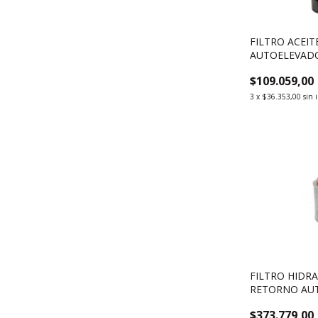
FILTRO ACEI
AUTOELEVAD
XINCHAI A4K4
$109.059,00
3
x
$36.353,00
sin 
FILTRO HIDR
RETORNO AU
HELI SERIE H
$373.779,00