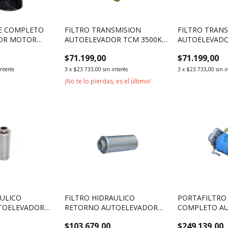
TE COMPLETO
FILTRO TRANSMISION
FILTRO TRANS
OR MOTOR
AUTOELEVADOR TCM 3500KG
AUTOELEVADO
3G
5000KG
5000KG
$71.199,00
$71.199,00
interés
3
x
$23.733,00
sin interés
3
x
$23.733,00
sin i
¡No te lo pierdas, es el último!
AULICO
FILTRO HIDRAULICO
PORTAFILTRO
TOELEVADOR
RETORNO AUTOELEVADOR
COMPLETO A
2000 5000KG
HELI SERIE H 5000KG
MOTOR NISSA
$103.679,00
$249.139,00