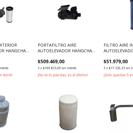
EXTERIOR
PORTAFILTRO AIRE
FILTRO AIRE I
OR HANGCHA
AUTOELEVADOR HANGCHA
AUTOELEVADO
KG
SERIE R 1800KG 1500KG
7000KG
$509.469,00
$51.979,00
interés
3
x
$169.823,00
sin interés
3
x
$17.326,33
sin i
n stock!
¡No te lo pierdas, es el último!
¡Solo quedan
5
en