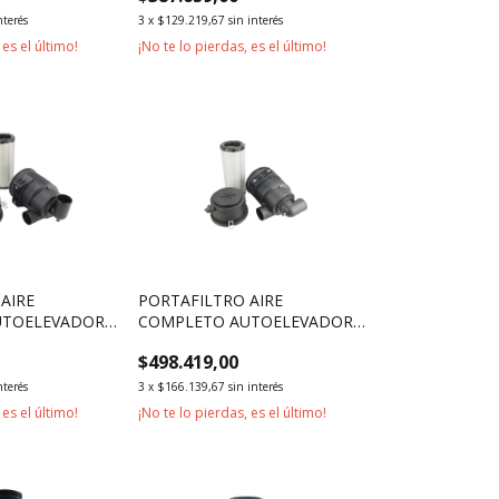
nterés
3
x
$129.219,67
sin interés
 es el último!
¡No te lo pierdas, es el último!
AIRE
PORTAFILTRO AIRE
UTOELEVADOR
COMPLETO AUTOELEVADOR
3000KG
KOMATSU 2500KG 3000KG
$498.419,00
nterés
3
x
$166.139,67
sin interés
 es el último!
¡No te lo pierdas, es el último!