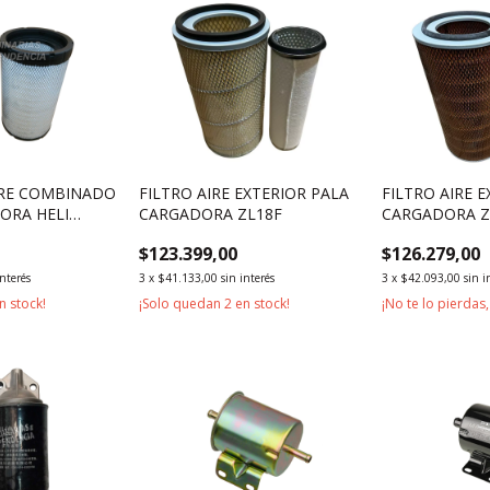
AIRE COMBINADO
FILTRO AIRE EXTERIOR PALA
FILTRO AIRE 
ORA HELI
CARGADORA ZL18F
CARGADORA Z
$123.399,00
$126.279,00
interés
3
x
$41.133,00
sin interés
3
x
$42.093,00
sin i
n stock!
¡Solo quedan
2
en stock!
¡No te lo pierdas,