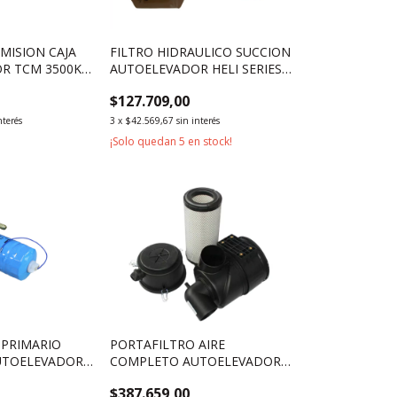
MISION CAJA
FILTRO HIDRAULICO SUCCION
R TCM 3500KG
AUTOELEVADOR HELI SERIES
H Y K 4500KG 5000KG
$127.709,00
nterés
3
x
$42.569,67
sin interés
¡Solo quedan
5
en stock!
 PRIMARIO
PORTAFILTRO AIRE
UTOELEVADOR
COMPLETO AUTOELEVADOR
N TD27
TOYOTA SERIE 7 3500KG
$387.659,00
5000KG