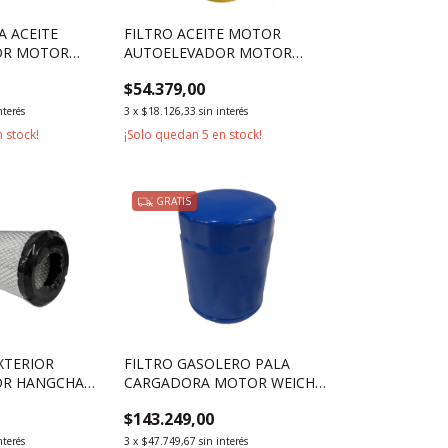
A ACEITE
FILTRO ACEITE MOTOR
OR MOTOR
AUTOELEVADOR MOTOR
85BPG
MITSUBISHI S6S
$54.379,00
nterés
3
x
$18.126,33
sin interés
 stock!
¡Solo quedan
5
en stock!
GRATIS
EXTERIOR
FILTRO GASOLERO PALA
OR HANGCHA
CARGADORA MOTOR WEICHAI
G 7000KG
495D
$143.249,00
nterés
3
x
$47.749,67
sin interés