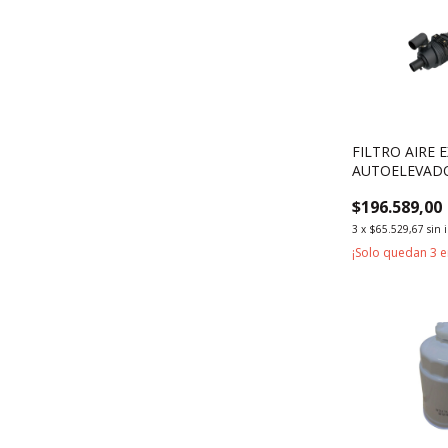
FILTRO AIRE 
AUTOELEVAD
3000KG 3500
$196.589,00
3
x
$65.529,67
sin 
¡Solo quedan
3
e