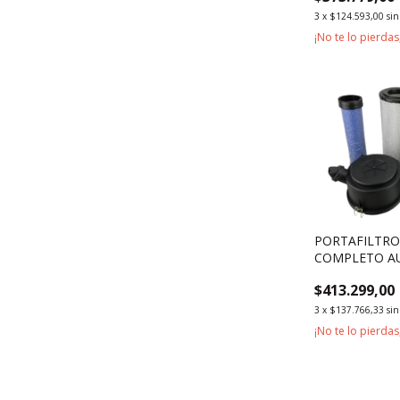
3
x
$124.593,00
sin
¡No te lo pierdas,
PORTAFILTRO
COMPLETO A
TCM 5000KG 
$413.299,00
3
x
$137.766,33
sin
¡No te lo pierdas,