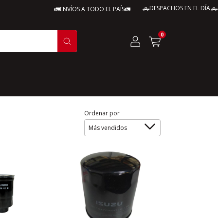
🛻DESPACHOS EN EL DÍA🛻
🚛ENVÍOS A TODO EL PAÍS🚛
🚛EN
0
Ordenar por