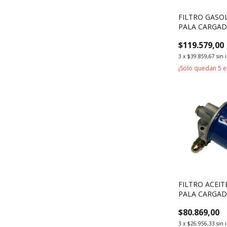
FILTRO GAS
PALA CARGA
WEICHAI WP4
$119.579,00
3
x
$39.859,67
sin 
¡Solo quedan
5
e
FILTRO ACEI
PALA CARGA
CHANGCHAI 4
$80.869,00
3
x
$26.956,33
sin 