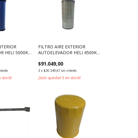
NTERIOR
FILTRO AIRE EXTERIOR
R HELI 5000KG
AUTOELEVADOR HELI 4500KG
5000KG
$91.049,00
nterés
3
x
$30.349,67
sin interés
 stock!
¡Solo quedan
5
en stock!