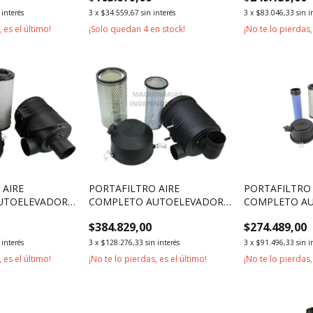
 interés
3
x
$34.559,67
sin interés
3
x
$83.046,33
sin i
 es el último!
¡Solo quedan
4
en stock!
¡No te lo pierdas,
 AIRE
PORTAFILTRO AIRE
PORTAFILTRO 
UTOELEVADOR
COMPLETO AUTOELEVADOR
COMPLETO A
7000KG 10000KG
TCM 2500KG 3000KG
TCM 2500KG 
$384.829,00
$274.489,00
 interés
3
x
$128.276,33
sin interés
3
x
$91.496,33
sin i
 es el último!
¡No te lo pierdas, es el último!
¡No te lo pierdas,