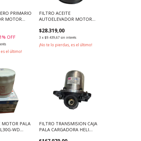
LERO PRIMARIO
FILTRO ACEITE
OR MOTOR
AUTOELEVADOR MOTOR
6S
ISUZU 4JG2 C240
$28.319,00
1
% OFF
3
x
$9.439,67
sin interés
terés
¡No te lo pierdas, es el último!
 es el último!
E MOTOR PALA
FILTRO TRANSMISION CAJA
ZL30G-WD
PALA CARGADORA HELI
AI
HL933II
$167.979,00