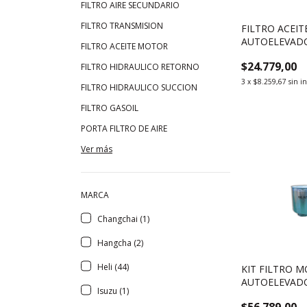
FILTRO AIRE SECUNDARIO
FILTRO TRANSMISION
FILTRO ACEI
AUTOELEVAD
FILTRO ACEITE MOTOR
MITSUBISHI S
$24.779,00
FILTRO HIDRAULICO RETORNO
3
x
$8.259,67
sin i
FILTRO HIDRAULICO SUCCION
FILTRO GASOIL
PORTA FILTRO DE AIRE
Ver más
MARCA
Changchai (1)
Hangcha (2)
Heli (44)
KIT FILTRO 
AUTOELEVAD
Isuzu (1)
TOYOTA 1DZ-2
$56.789,00