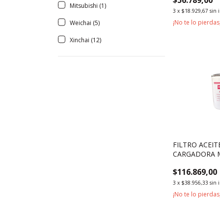
Mitsubishi (1)
3
x
$18.929,67
sin 
¡No te lo pierdas,
Weichai (5)
Xinchai (12)
FILTRO ACEI
CARGADORA 
YC6B125
$116.869,00
3
x
$38.956,33
sin 
¡No te lo pierdas,