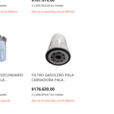
nterés
3
x
$55.993,00
sin interés
 es el último!
¡No te lo pierdas, es el último!
 SECUNDARIO
FILTRO GASOLERO PALA
ALA
CARGADORA PALA
MOTOR
CARGADORA MOTOR WEICHAI
$176.639,00
R3ABZG
WP6G125E22
nterés
3
x
$58.879,67
sin interés
 stock!
¡No te lo pierdas, es el último!