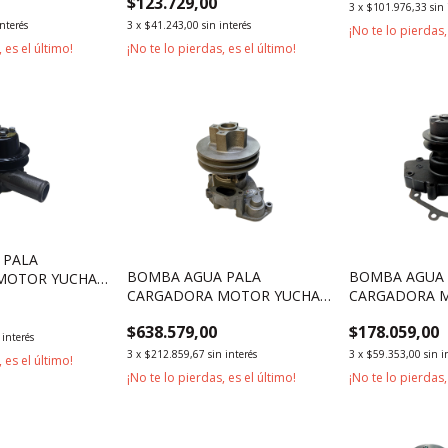
$123.729,00
3
x
$101.976,33
sin 
interés
3
x
$41.243,00
sin interés
¡No te lo pierdas,
 es el último!
¡No te lo pierdas, es el último!
 PALA
BOMBA AGUA PALA
BOMBA AGUA 
MOTOR YUCHAI
CARGADORA MOTOR YUCHAI
CARGADORA M
B125, YC6108,
YC4A105Z, YC4108
495 4100 4105
$638.579,00
$178.059,00
 interés
3
x
$212.859,67
sin interés
3
x
$59.353,00
sin i
 es el último!
¡No te lo pierdas, es el último!
¡No te lo pierdas,