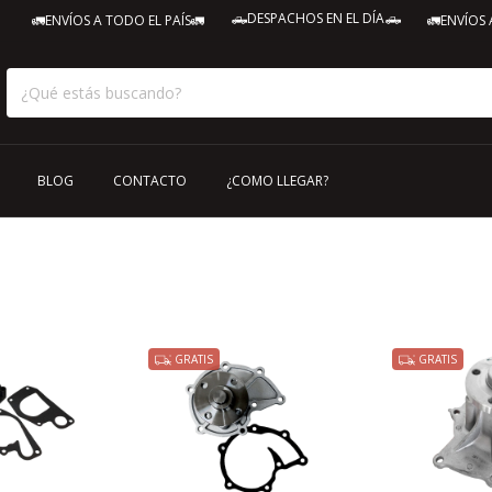
🛻DESPACHOS EN EL DÍA🛻
VÍOS A TODO EL PAÍS🚛
🚛ENVÍOS A TODO EL
BLOG
CONTACTO
¿COMO LLEGAR?
GRATIS
GRATIS