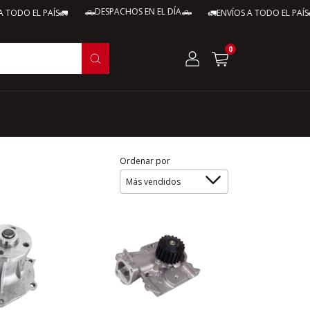
🛻DESPACHOS EN EL DÍA🛻
🛻D
 PAÍS🚛
🚛ENVÍOS A TODO EL PAÍS🚛
0
Ordenar por