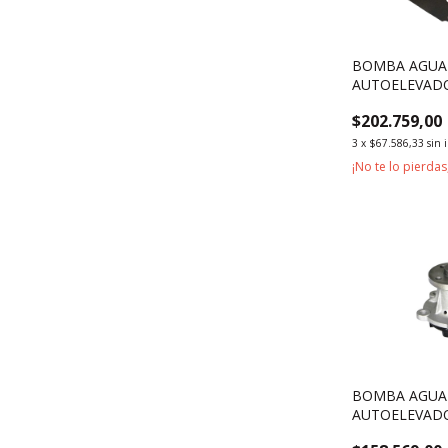
BOMBA AGUA
AUTOELEVAD
MITSUBISHI S
$202.759,00
3
x
$67.586,33
sin 
¡No te lo pierdas,
BOMBA AGUA
AUTOELEVAD
TOYOTA 2J 2H 