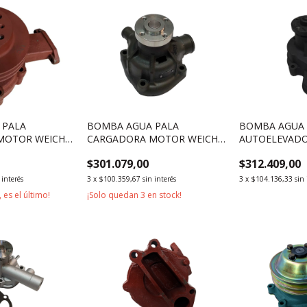
 PALA
BOMBA AGUA PALA
BOMBA AGUA
MOTOR WEICHAI
CARGADORA MOTOR WEICHAI
AUTOELEVAD
WP4G95E221
XINCHAI 4D35
$301.079,00
$312.409,00
 interés
3
x
$100.359,67
sin interés
3
x
$104.136,33
sin 
 es el último!
¡Solo quedan
3
en stock!