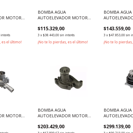
BOMBA AGUA
BOMBA AGUA
OR MOTOR
AUTOELEVADOR MOTOR
AUTOELEVAD
ERIES 5 Y 6
TOYOTA 4Y SERIES 5 Y 6
TOYOTA 5K SER
$115.329,00
$143.559,00
 interés
3
x
$38.443,00
sin interés
3
x
$47.853,00
sin i
 es el último!
¡No te lo pierdas, es el último!
¡No te lo pierdas,
BOMBA AGUA
BOMBA AGUA
OR MOTOR
AUTOELEVADOR MOTOR
AUTOELEVAD
QUANCHAI QC490
NISSAN TD27
$203.429,00
$299.139,00
interés
3
x
$67.809,67
sin interés
3
x
$99.713,00
sin i