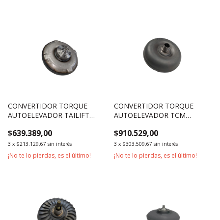
CONVERTIDOR TORQUE
CONVERTIDOR TORQUE
AUTOELEVADOR TAILIFT
AUTOELEVADOR TCM
1800KG 2500KG 3000KG
2500KG 3000KG SERIES T4 T3
$639.389,00
$910.529,00
T14
3
x
$213.129,67
sin interés
3
x
$303.509,67
sin interés
¡No te lo pierdas, es el último!
¡No te lo pierdas, es el último!