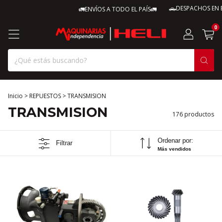
🛻DESPACHOS EN EL DÍA
🚛ENVÍOS A TODO EL PAÍS🚛
0
Inicio
>
REPUESTOS
>
TRANSMISION
TRANSMISION
176 productos
Ordenar por:
Filtrar
Más vendidos