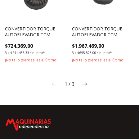
CONVERTIDOR TORQUE
CONVERTIDOR TORQUE
AUTOELEVADOR TCM
AUTOELEVADOR TCM
2500KG 3000KG SERIES T6N
2500KG 3000KG SERIES T6 Y
$724.369,00
$1.967.469,00
T6
T7
3
x
$241.456,33
sin interés
3
x
$655.823,00
sin interés
¡No te lo pierdas, es el último!
¡No te lo pierdas, es el último!
1
/
3