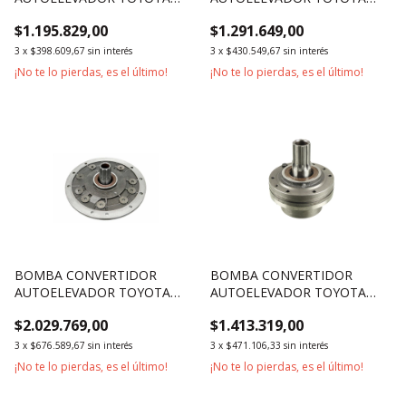
SERIE 7 1800KG 2500KG
SERIE 6 1800KG 2500KG
$1.195.829,00
$1.291.649,00
3000KG
3000KG
3
x
$398.609,67
sin interés
3
x
$430.549,67
sin interés
¡No te lo pierdas, es el último!
¡No te lo pierdas, es el último!
BOMBA CONVERTIDOR
BOMBA CONVERTIDOR
AUTOELEVADOR TOYOTA
AUTOELEVADOR TOYOTA
SERIES 5 Y 6 1800KG 2500KG
SERIES 3 Y 4 1800KG 2500KG
$2.029.769,00
$1.413.319,00
3000KG
3000KG
3
x
$676.589,67
sin interés
3
x
$471.106,33
sin interés
¡No te lo pierdas, es el último!
¡No te lo pierdas, es el último!