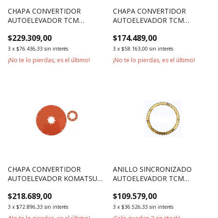
CHAPA CONVERTIDOR
CHAPA CONVERTIDOR
AUTOELEVADOR TCM
AUTOELEVADOR TCM
3500KG 5000KG SERIE T8
2500KG 3000KG SERIE T7
$229.309,00
$174.489,00
3
x
$76.436,33
sin interés
3
x
$58.163,00
sin interés
¡No te lo pierdas, es el último!
¡No te lo pierdas, es el último!
CHAPA CONVERTIDOR
ANILLO SINCRONIZADO
AUTOELEVADOR KOMATSU
AUTOELEVADOR TCM
3000KG MOTOR 4D95
3500KG 5000KG 4500KG
$218.689,00
$109.579,00
3
x
$72.896,33
sin interés
3
x
$36.526,33
sin interés