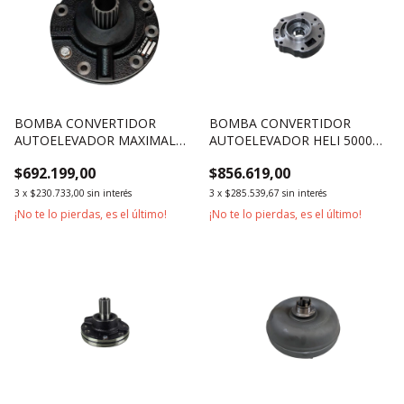
BOMBA CONVERTIDOR
BOMBA CONVERTIDOR
AUTOELEVADOR MAXIMAL
AUTOELEVADOR HELI 5000KG
HANGCHA 2500KG 3500KG
7000KG 10000KG
$692.199,00
$856.619,00
3000KG
3
x
$230.733,00
sin interés
3
x
$285.539,67
sin interés
¡No te lo pierdas, es el último!
¡No te lo pierdas, es el último!