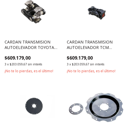
CARDAN TRANSMISION
CARDAN TRANSMISION
AUTOELEVADOR TOYOTA
AUTOELEVADOR TCM
SERIE 6 Y 7 1800KG 2500KG
5000KG 7000KG
$609.179,00
$609.179,00
3000KG
3
x
$203.059,67
sin interés
3
x
$203.059,67
sin interés
¡No te lo pierdas, es el último!
¡No te lo pierdas, es el último!