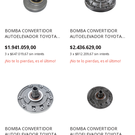
BOMBA CONVERTIDOR
BOMBA CONVERTIDOR
AUTOELEVADOR TOYOTA
AUTOELEVADOR TOYOTA
SERIE 7 3500KG 4500KG
SERIE 7 Y 8 1800KG 2500KG
$1.941.059,00
$2.436.629,00
5000KG
3000KG
3
x
$647.019,67
sin interés
3
x
$812.209,67
sin interés
¡No te lo pierdas, es el último!
¡No te lo pierdas, es el último!
BOMBA CONVERTIDOR
BOMBA CONVERTIDOR
AUTOELEVADOR TOYOTA
AUTOELEVADOR TOYOTA