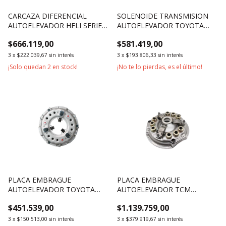
CARCAZA DIFERENCIAL
SOLENOIDE TRANSMISION
AUTOELEVADOR HELI SERIE
AUTOELEVADOR TOYOTA
H20001500KG 1800KG
SERIE 7 3500KG 5000KG
$666.119,00
$581.419,00
IZQUIERDA
4500KG
3
x
$222.039,67
sin interés
3
x
$193.806,33
sin interés
¡Solo quedan
2
en stock!
¡No te lo pierdas, es el último!
PLACA EMBRAGUE
PLACA EMBRAGUE
AUTOELEVADOR TOYOTA
AUTOELEVADOR TCM
SERIE 4 1800KG 2500KG
1500KG 1800KG
$451.539,00
$1.139.759,00
3
x
$150.513,00
sin interés
3
x
$379.919,67
sin interés