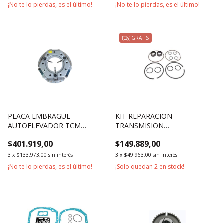
¡No te lo pierdas, es el último!
¡No te lo pierdas, es el último!
GRATIS
PLACA EMBRAGUE
KIT REPARACION
AUTOELEVADOR TCM
TRANSMISION
2500KG 3000KG
AUTOELEVADOR HELI 1800KG
$401.919,00
$149.889,00
2500KG 3000KG
3
x
$133.973,00
sin interés
3
x
$49.963,00
sin interés
¡No te lo pierdas, es el último!
¡Solo quedan
2
en stock!