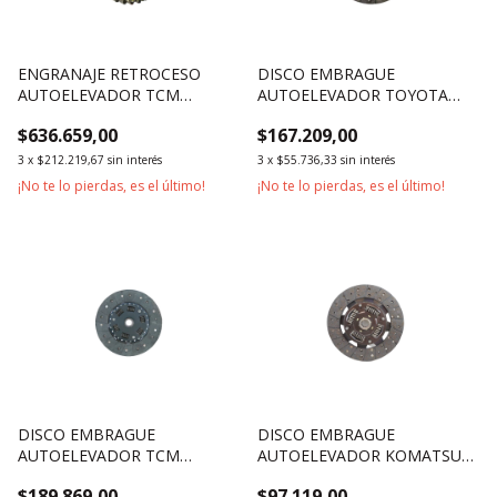
ENGRANAJE RETROCESO
DISCO EMBRAGUE
AUTOELEVADOR TCM
AUTOELEVADOR TOYOTA
3500KG 4500KG
SERIE 7 1800KG 2500KG
$636.659,00
$167.209,00
3500KG
3
x
$212.219,67
sin interés
3
x
$55.736,33
sin interés
¡No te lo pierdas, es el último!
¡No te lo pierdas, es el último!
DISCO EMBRAGUE
DISCO EMBRAGUE
AUTOELEVADOR TCM
AUTOELEVADOR KOMATSU
1500KG 1800KG
2500KG 3000KG
$189.869,00
$97.119,00