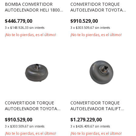
BOMBA CONVERTIDOR
CONVERTIDOR TORQUE
AUTOELEVADOR HELI 1800KG
AUTOELEVADOR TOYOTA
2500KG 3500KG
SERIES 5 A 7 1800KG 2500KG
$446.779,00
$910.529,00
3000KG
3
x
$148.926,33
sin interés
3
x
$303.509,67
sin interés
¡No te lo pierdas, es el último!
¡No te lo pierdas, es el último!
CONVERTIDOR TORQUE
CONVERTIDOR TORQUE
AUTOELEVADOR TOYOTA
AUTOELEVADOR TAILIFT
SERIES 7 Y 8 1800KG 2500KG
1800KG 2500KG 3000KG
$910.529,00
$1.279.229,00
3000KG
3
x
$303.509,67
sin interés
3
x
$426.409,67
sin interés
¡No te lo pierdas, es el último!
¡No te lo pierdas, es el último!