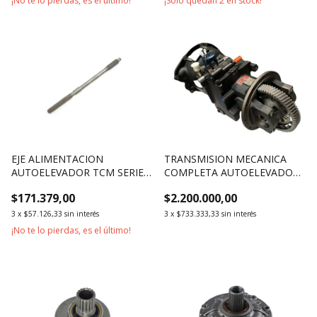
¡No te lo pierdas, es el último!
¡Solo quedan
2
en stock!
EJE ALIMENTACION
TRANSMISION MECANICA
AUTOELEVADOR TCM SERIE
COMPLETA AUTOELEVADOR
Z17 1500KG 1800KG
HELI SERIE G 2500KG 3000KG
$171.379,00
$2.200.000,00
3500KG
3
x
$57.126,33
sin interés
3
x
$733.333,33
sin interés
¡No te lo pierdas, es el último!