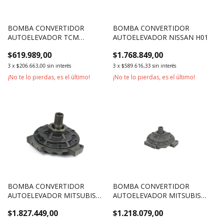
BOMBA CONVERTIDOR
BOMBA CONVERTIDOR
AUTOELEVADOR TCM
AUTOELEVADOR NISSAN H01
2500KG 3000KG SERIE Z5 N5
$619.989,00
$1.768.849,00
3
x
$206.663,00
sin interés
3
x
$589.616,33
sin interés
¡No te lo pierdas, es el último!
¡No te lo pierdas, es el último!
BOMBA CONVERTIDOR
BOMBA CONVERTIDOR
AUTOELEVADOR MITSUBISHI
AUTOELEVADOR MITSUBISHI
2500KG 3500KG 3000KG 30
1800KG
$1.827.449,00
$1.218.079,00
DIENTES