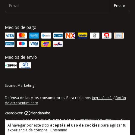
Medios de pago
Medios de envío
Seonet Marketing
Defensa de las y los consumidores. Para reclamos
ingresá acá.
/
Botón
de arrepentimiento
Copyright MAQUINARIAS INDEPENDENCIA - 30690232460 - 2026. Todos
Al navegar por este sitio
aceptás el uso de cookies
para agilizar tu
los derechos reservados.
experiencia de compra.
Entendido