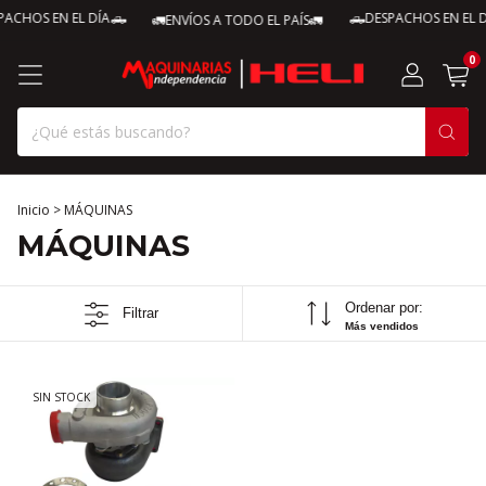
ACHOS EN EL DÍA🛻
🛻DESPACHOS EN EL D
🚛ENVÍOS A TODO EL PAÍS🚛
0
Inicio
>
MÁQUINAS
MÁQUINAS
Ordenar por:
Filtrar
Más vendidos
SIN STOCK