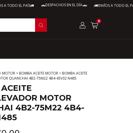
🛻DESPACHOS EN EL DÍA🛻
TODO EL PAÍS🚛
🚛ENVÍOS A TODO EL PAÍS🚛
0
>
MOTOR
>
BOMBA ACEITE MOTOR
>
BOMBA ACEITE
TOR QUANCHAI 4B2-75M22 4B4-45V32 N485
ACEITE
LEVADOR MOTOR
AI 4B2-75M22 4B4-
N485