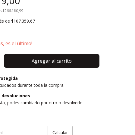
79,00
os
$266.180,99
rés de
$107.359,67
s, es el último!
rotegida
cuidados durante toda la compra.
 devoluciones
sta, podés cambiarlo por otro o devolverlo.
Cambiar CP
Calcular