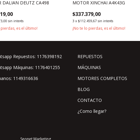
 DALIAN DEUTZ CA498
MOTOR XINCHAI A4K43G
119,00
$337.379,00
73,00
sin interés
3
x
$112.459,67
sin interés
 pierdas, es el último!
¡No te lo pierdas, es el último!
tsapp Repuestos: 1176398192
REPUESTOS
tsapp Máquinas: 1176401255
MÁQUINAS
manos: 1149316636
MOTORES COMPLETOS
BLOG
CONTACTO
¿Como llegar?
Seonet Marketing