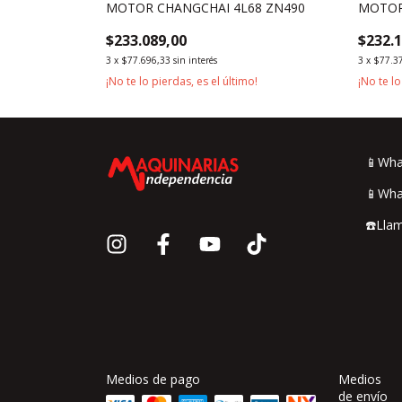
5Z
MOTOR CHANGCHAI 4L68 ZN490
MOTOR
$233.089,00
$232.
3
x
$77.696,33
sin interés
3
x
$77.3
o!
¡No te lo pierdas, es el último!
¡No te lo
📱Wha
📱Wha
☎️Lla
Medios de pago
Medios
de envío