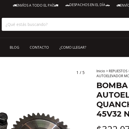
🛻DESPACHOS EN EL DÍA🛻
🚛ENVÍOS A TODO EL PAÍS🚛
🚛ENVÍOS A 
BLOG
CONTACTO
¿COMO LLEGAR?
Inicio
>
REPUESTOS
1
/
5
AUTOELEVADOR MO
BOMBA 
AUTOE
QUANCH
45V32 