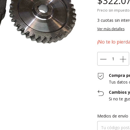
$322.0
Precio sin impuest
3
cuotas sin inte
Ver más detalles
¡No te lo pierda
Compra p
Tus datos 
Cambios y
Si no te gu
Entregas para el CP:
Medios de envío