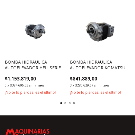
BOMBA HIDRAULICA
BOMBA HIDRAULICA
AUTOELEVADOR HELI SERIE
AUTOELEVADOR KOMATSU
H2000 1500KG
3000KG SERIES 12 Y 14
$1.153.819,00
$841.889,00
MOTOR 4D94E 4D98E
3
x
$384.606,33
sin interés
3
x
$280.629,67
sin interés
¡No te lo pierdas, es el último!
¡No te lo pierdas, es el último!