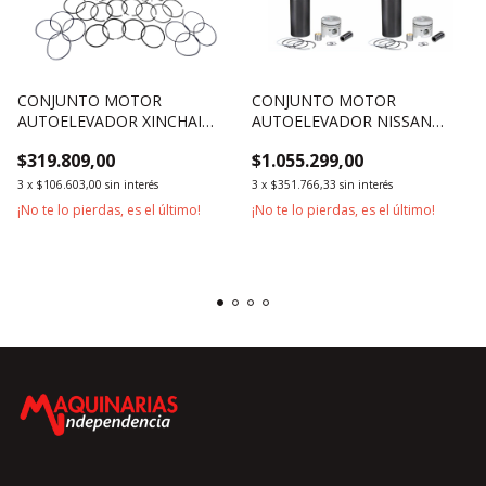
CONJUNTO MOTOR
CONJUNTO MOTOR
AUTOELEVADOR XINCHAI
AUTOELEVADOR NISSAN
A490BPG
TD27 / TOYOTA 1DZ-I
$319.809,00
$1.055.299,00
3
x
$106.603,00
sin interés
3
x
$351.766,33
sin interés
¡No te lo pierdas, es el último!
¡No te lo pierdas, es el último!