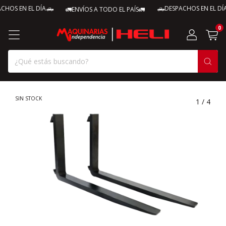
HOS EN EL DÍA🛻
🛻DESPACHOS EN EL DÍA
🚛ENVÍOS A TODO EL PAÍS🚛
0
SIN STOCK
1
/
4