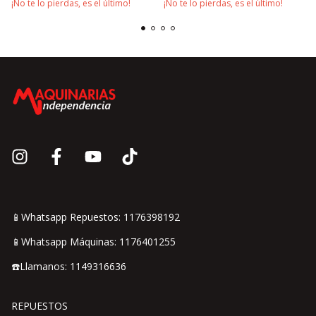
¡No te lo pierdas, es el último!
¡No te lo pierdas, es el último!
📱Whatsapp Repuestos: 1176398192
📱Whatsapp Máquinas: 1176401255
☎️Llamanos: 1149316636
REPUESTOS