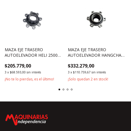
MAZA EJE TRASERO
MAZA EJE TRASERO
AUTOELEVADOR HELI 2500KG
AUTOELEVADOR HANGCHA
3000KG
SERIE R 2500KG 3000KG
$205.779,00
$332.279,00
3500KG
3
x
$68.593,00
sin interés
3
x
$110.759,67
sin interés
¡No te lo pierdas, es el último!
¡Solo quedan
2
en stock!