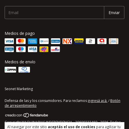
Medios de pago
Medios de envío
Seonet Marketing
Defensa de las y los consumidores. Para reclamos
ingresá acá.
/
Botón
de arrepentimiento
Copyright MAQUINARIAS INDEPENDENCIA - 30690232460 - 2026. Todos
Al navegar por este sitio
aceptás el uso de cookies
para agilizar tu
los derechos reservados.