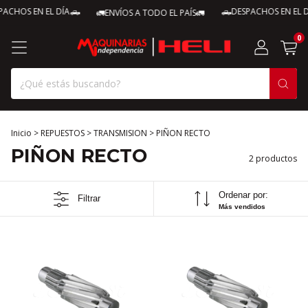
ACHOS EN EL DÍA🛻
🛻DESPACHOS EN EL D
🚛ENVÍOS A TODO EL PAÍS🚛
0
Inicio
>
REPUESTOS
>
TRANSMISION
>
PIÑON RECTO
PIÑON RECTO
2 productos
Ordenar por:
Filtrar
Más vendidos