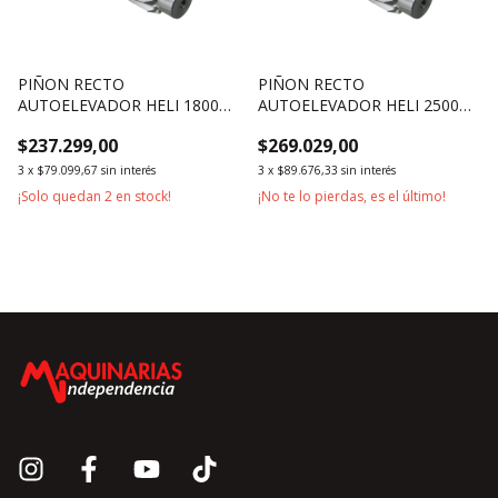
PIÑON RECTO
PIÑON RECTO
AUTOELEVADOR HELI 1800KG
AUTOELEVADOR HELI 2500KG
1500KG
3000KG 3500KG
$237.299,00
$269.029,00
3
x
$79.099,67
sin interés
3
x
$89.676,33
sin interés
¡Solo quedan
2
en stock!
¡No te lo pierdas, es el último!