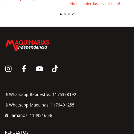
¡No te lo pierdas, es el último!
📱Whatsapp Repuestos: 1176398192
📱Whatsapp Máquinas: 1176401255
☎️Llamanos: 1149316636
REPUESTOS