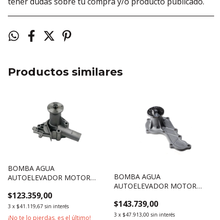
tener dudas sobre tu compra y/o producto publicado.
____________________________________________________________
Productos similares
BOMBA AGUA
BOMBA AGUA
AUTOELEVADOR MOTOR
AUTOELEVADOR MOTOR
MITSUBISHI 4G33
$123.359,00
ISUZU 4FE1
$143.739,00
3
x
$41.119,67
sin interés
3
x
$47.913,00
sin interés
¡No te lo pierdas, es el último!